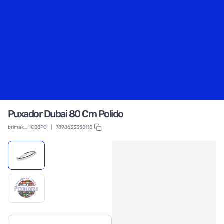
Puxador Dubai 80 Cm Polido
brimak_HC08PO
|
7898633350110