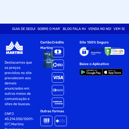
GUIA DE SEGURANÇA
SOBRE O MARTINS
BLOG FALA MART
VENDA NO NOSSO SITE
VEM SER
Cartão
Crédito
Site 100% Seguro
Martins
Destacamos que
Baixe o Aplicativo
os preços
previstos no site
prevalecem aos
demais
anunciados em
outros meios de
comunicação e
sites de buscas.
Outras formas
CNPJ
43.214.055/0001-
07 | Martins