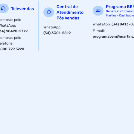
Central de
Programa BE
Televendas
Benefícios Exclusiv
Atendimento
Martins - Cashback
Pós Vendas
ompras pelo
WhatsApp
:
(34) 8413-0
WhatsApp
:
WhatsApp
:
E-mail
:
34) 98428-2779
(34) 3301-5819
programabem@martins.
ompras pelo
elefone
:
800 729 5220