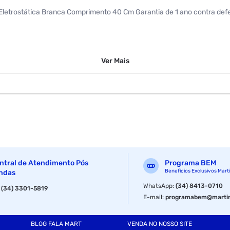
a Eletrostática Branca Comprimento 40 Cm Garantia de 1 ano contra def
Ver
Mais
ntral de Atendimento Pós
Programa BEM
Benefícios Exclusivos Mart
ndas
WhatsApp
:
(34) 8413-0710
:
(34) 3301-5819
E-mail
:
programabem@martin
BLOG FALA MART
VENDA NO NOSSO SITE