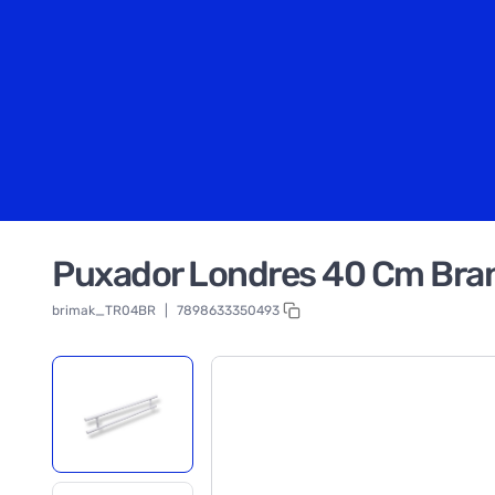
Puxador Londres 40 Cm Bran
brimak_TR04BR
|
7898633350493