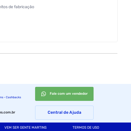
eitos de fabricação
Fale com um vendedor
ins - Cashbacks
Central de Ajuda
s.com.br
VEM SER GENTE MARTINS
TERMOS DE USO