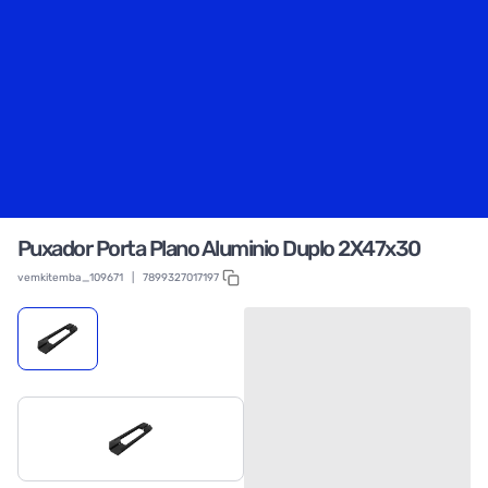
Puxador Porta Plano Aluminio Duplo 2X47x30
vemkitemba_109671
|
7899327017197