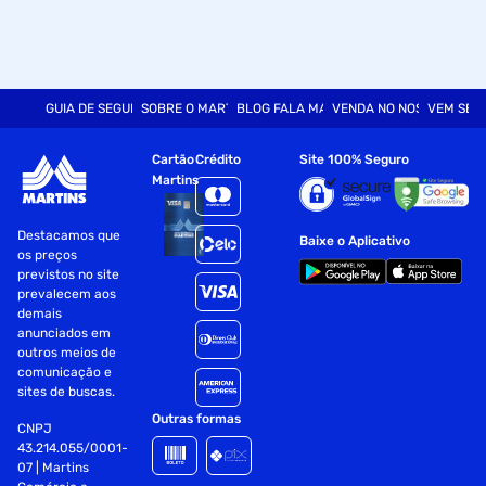
GUIA DE SEGURANÇA
SOBRE O MARTINS
BLOG FALA MART
VENDA NO NOSSO SITE
VEM SER
Cartão
Crédito
Site 100% Seguro
Martins
Destacamos que
Baixe o Aplicativo
os preços
previstos no site
prevalecem aos
demais
anunciados em
outros meios de
comunicação e
sites de buscas.
Outras formas
CNPJ
43.214.055/0001-
07 | Martins