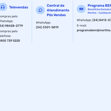
Central de
Programa BE
Televendas
Benefícios Exclusiv
Atendimento
Martins - Cashback
Pós Vendas
ompras pelo
WhatsApp
:
(34) 8413-0
WhatsApp
:
WhatsApp
:
E-mail
:
34) 98428-2779
(34) 3301-5819
programabem@martins.
ompras pelo
elefone
:
800 729 5220