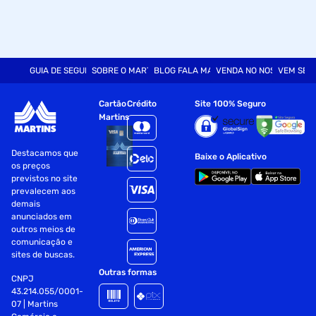
GUIA DE SEGURANÇA
SOBRE O MARTINS
BLOG FALA MART
VENDA NO NOSSO SITE
VEM SER
Cartão
Crédito
Site 100% Seguro
Martins
Destacamos que
Baixe o Aplicativo
os preços
previstos no site
prevalecem aos
demais
anunciados em
outros meios de
comunicação e
sites de buscas.
Outras formas
CNPJ
43.214.055/0001-
07 | Martins