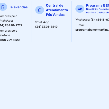
Central de
Programa BE
Televendas
Benefícios Exclusiv
Atendimento
Martins - Cashback
Pós Vendas
ompras pelo
WhatsApp
:
(34) 8413-0
WhatsApp
:
WhatsApp
:
E-mail
:
34) 98428-2779
(34) 3301-5819
programabem@martins.
ompras pelo
elefone
:
800 729 5220