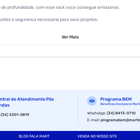
m de profundidade. com esse rack voce consegue armazenar,
ustez e seguranca necessaria para seus projetos.
Ver
Mais
ntral de Atendimento Pós
Programa BEM
Benefícios Exclusivos Mart
ndas
WhatsApp
:
(34) 8413-0710
:
(34) 3301-5819
E-mail
:
programabem@martin
BLOG FALA MART
VENDA NO NOSSO SITE