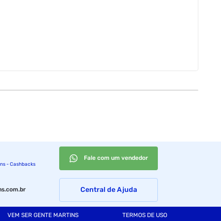
Fale com um vendedor
ins - Cashbacks
Central de Ajuda
s.com.br
VEM SER GENTE MARTINS
TERMOS DE USO