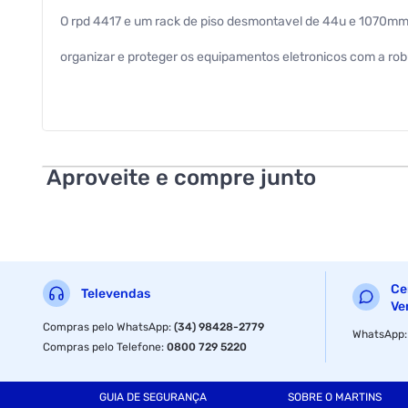
O rpd 4417 e um rack de piso desmontavel de 44u e 1070m
organizar e proteger os equipamentos eletronicos com a rob
cor : preto
instalacao : piso
material : metal
Aproveite e compre junto
padrao : 19 polegadas
tamanho : 44u
garantia com o fabricante : 1 ano
Ce
Televendas
acompanha porca gaiola : nao
Ve
Compras pelo WhatsApp
:
(34) 98428-2779
WhatsApp
tipo de porta : acrilico
Compras pelo Telefone
:
0800 729 5220
chave da seguranca : sim
GUIA DE SEGURANÇA
SOBRE O MARTINS