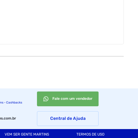
Fale com um vendedor
ins - Cashbacks
Central de Ajuda
s.com.br
VEM SER GENTE MARTINS
TERMOS DE USO