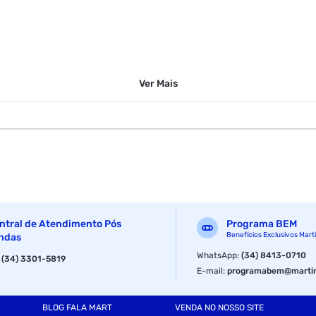
Ver
Mais
ntral de Atendimento Pós
Programa BEM
Benefícios Exclusivos Mart
ndas
WhatsApp
:
(34) 8413-0710
:
(34) 3301-5819
E-mail
:
programabem@martin
BLOG FALA MART
VENDA NO NOSSO SITE