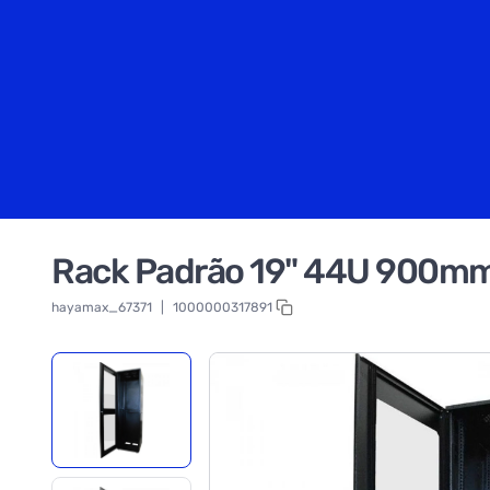
Rack Padrão 19" 44U 900mm
hayamax_67371
|
1000000317891