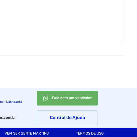
Fale com um vendedor
ins - Cashbacks
Central de Ajuda
s.com.br
VEM SER GENTE MARTINS
TERMOS DE USO