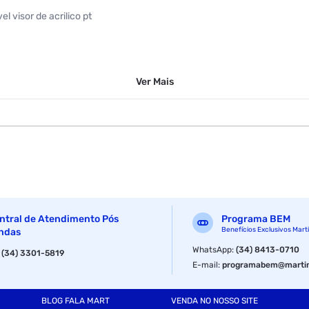
l visor de acrilico pt
Ver
Mais
0.0mm
 / 320.0mm
ntral de Atendimento Pós
Programa BEM
Benefícios Exclusivos Mart
ndas
WhatsApp
:
(34) 8413-0710
:
(34) 3301-5819
E-mail
:
programabem@martin
Rack
BLOG FALA MART
VENDA NO NOSSO SITE