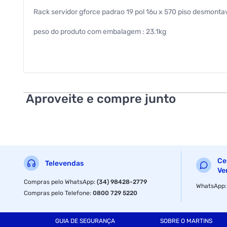
Rack servidor gforce padrao 19 pol 16u x 570 piso desmontave
peso do produto com embalagem : 23.1kg
peso do produto : 23.1kg
ncm : 94032000
ean : 1000034500018
Aproveite e compre junto
dimensao do produto (a / p / l) : 920.0mm / 570.0mm / 57
dimensao da embalagem (a / p / l) : 2360.0mm / 1310.0mm
garantia com o fabricante : 05 anos
Ce
Televendas
cor : preto
Ve
Compras pelo WhatsApp
:
(34) 98428-2779
WhatsApp
Especificações
Compras pelo Telefone
:
0800 729 5220
Tipo
GUIA DE SEGURANÇA
SOBRE O MARTINS