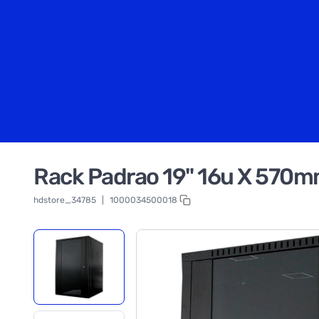
Rack Padrao 19" 16u X 570mm 
hdstore_34785
|
1000034500018