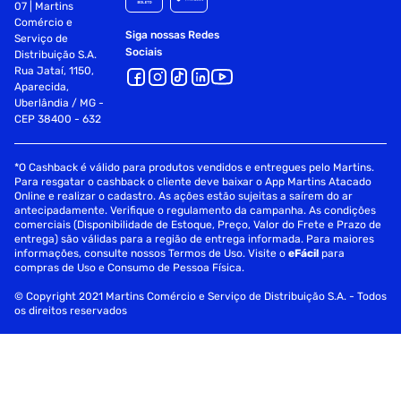
07 | Martins
rack : sim
Comércio e
Siga nossas Redes
Serviço de
tamanho : 08u
Sociais
Distribuição S.A.
Rua Jataí, 1150,
garantia com o fabricante : 01 ano
Aparecida,
Uberlândia / MG -
observacoes : rack montado, nao acompanha parafuso de
CEP 38400 - 632
fixacao (porta gaiola)
*O Cashback é válido para produtos vendidos e entregues pelo Martins.
precisa de pilhas ou baterias : nao
Para resgatar o cashback o cliente deve baixar o App Martins Atacado
Online e realizar o cadastro. As ações estão sujeitas a saírem do ar
as pilhas ou baterias estao inclusas : nao
antecipadamente. Verifique o regulamento da campanha. As condições
comerciais (Disponibilidade de Estoque, Preço, Valor do Frete e Prazo de
dimensoes : 420 x 540 x 470 mm
entrega) são válidas para a região de entrega informada. Para maiores
informações, consulte nossos Termos de Uso. Visite o
eFácil
para
compras de Uso e Consumo de Pessoa Física.
acompanha porca gaiola : nao
© Copyright 2021 Martins Comércio e Serviço de Distribuição S.A. - Todos
tipo de porta : acrilico
os direitos reservados
chave da seguranca : sim
padrao de envio : montado