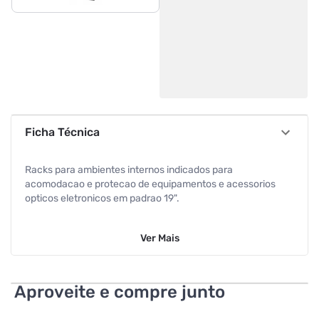
Ficha Técnica
Racks para ambientes internos indicados para
acomodacao e protecao de equipamentos e acessorios
opticos eletronicos em padrao 19".
utilizacao em ambientes internos (indoor).
Ver
Mais
especificacao:
- base fixa soldada!
Aproveite e compre junto
- estruturas confeccionadas em aco carbono sae 1020 e