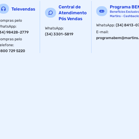
Central de
Programa BE
Televendas
Benefícios Exclusiv
Atendimento
Martins - Cashback
Pós Vendas
ompras pelo
WhatsApp
:
(34) 8413-0
WhatsApp
:
WhatsApp
:
E-mail
:
34) 98428-2779
(34) 3301-5819
programabem@martins.
ompras pelo
elefone
:
800 729 5220