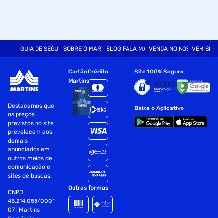
GUIA DE SEGURANÇA
SOBRE O MARTINS
BLOG FALA MART
VENDA NO NOSSO SITE
VEM SER
Cartão
Crédito
Site 100% Seguro
Martins
Destacamos que
Baixe o Aplicativo
os preços
previstos no site
prevalecem aos
demais
anunciados em
outros meios de
comunicação e
sites de buscas.
Outras formas
CNPJ
43.214.055/0001-
07 | Martins