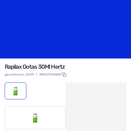
Rapilax Gotas 30Ml Hertz
gauchafarma_23301
|
7896331704808