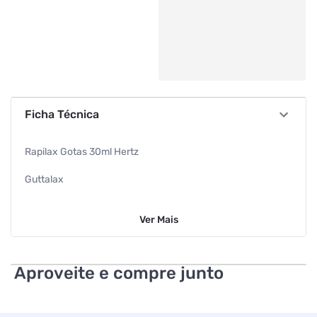
Ficha Técnica
Rapilax Gotas 30ml Hertz
Guttalax
Laxante
Ver
Mais
Sodio Picossulfato 7.5mg/ml 30ml
Kley Hertz
Aproveite e compre junto