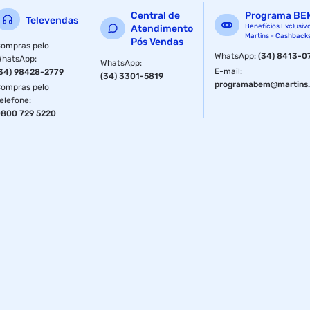
Central de
Programa BE
Televendas
Benefícios Exclusiv
Atendimento
Martins - Cashback
Pós Vendas
ompras pelo
WhatsApp
:
(34) 8413-0
WhatsApp
:
WhatsApp
:
E-mail
:
34) 98428-2779
(34) 3301-5819
programabem@martins.
ompras pelo
elefone
:
800 729 5220