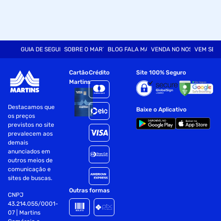
GUIA DE SEGURANÇA
SOBRE O MARTINS
BLOG FALA MART
VENDA NO NOSSO SITE
VEM SER
Cartão
Crédito
Site 100% Seguro
Martins
Destacamos que
Baixe o Aplicativo
os preços
previstos no site
prevalecem aos
demais
anunciados em
outros meios de
comunicação e
sites de buscas.
Outras formas
CNPJ
43.214.055/0001-
07 | Martins