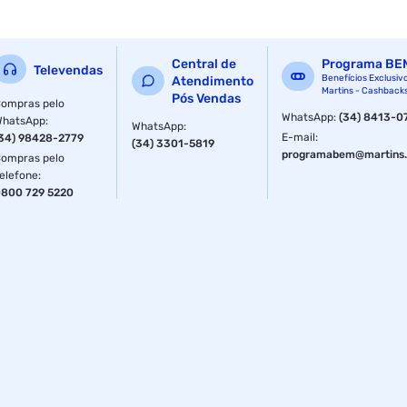
Central de
Programa BE
Televendas
Benefícios Exclusiv
Atendimento
Martins - Cashback
Pós Vendas
ompras pelo
WhatsApp
:
(34) 8413-0
WhatsApp
:
WhatsApp
:
E-mail
:
34) 98428-2779
(34) 3301-5819
programabem@martins.
ompras pelo
elefone
:
800 729 5220