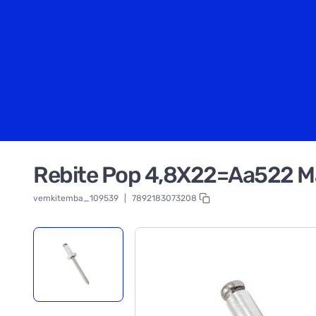
Rebite Pop 4,8X22=Aa522 M
vemkitemba_109539
|
7892183073208