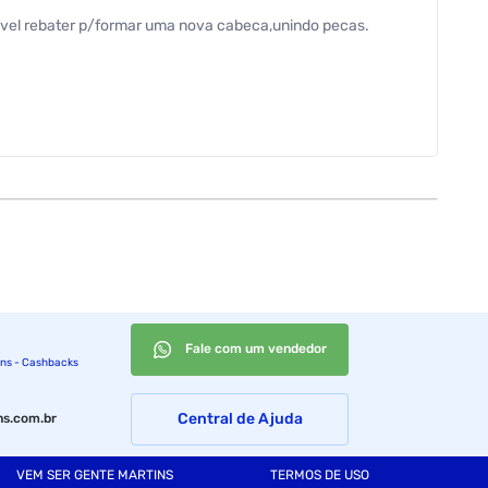
ssivel rebater p/formar uma nova cabeca,unindo pecas.
Fale com um vendedor
ins - Cashbacks
Central de Ajuda
s.com.br
VEM SER GENTE MARTINS
TERMOS DE USO