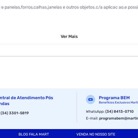
d e panelas,forros,calhas,janelas e outros objetos.c/a aplicac ao,e po
Ver
Mais
ntral de Atendimento Pós
Programa BEM
Benefícios Exclusivos Mart
ndas
WhatsApp
:
(34) 8413-0710
:
(34) 3301-5819
E-mail
:
programabem@martin
BLOG FALA MART
VENDA NO NOSSO SITE