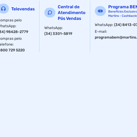
Central de
Programa BE
Televendas
Benefícios Exclusiv
Atendimento
Martins - Cashback
Pós Vendas
ompras pelo
WhatsApp
:
(34) 8413-0
WhatsApp
:
WhatsApp
:
E-mail
:
34) 98428-2779
(34) 3301-5819
programabem@martins.
ompras pelo
elefone
:
800 729 5220