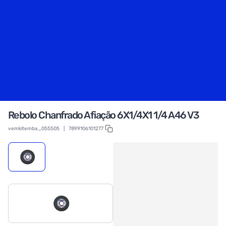
Rebolo Chanfrado Afiação 6X1/4X1 1/4 A46 V3
vemkitemba_055505
|
7899106101277