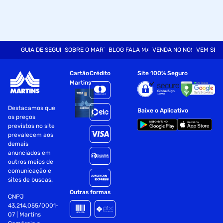
GUIA DE SEGURANÇA
SOBRE O MARTINS
BLOG FALA MART
VENDA NO NOSSO SITE
VEM SER
Cartão
Crédito
Site 100% Seguro
Martins
Destacamos que
Baixe o Aplicativo
os preços
previstos no site
prevalecem aos
demais
anunciados em
outros meios de
comunicação e
sites de buscas.
Outras formas
CNPJ
43.214.055/0001-
07 | Martins