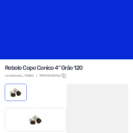
Rebolo Copo Conico 4" Grão 120
vemkitemba_110853
|
7899206181766