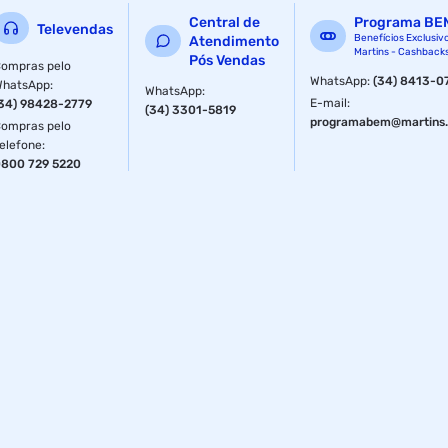
Central de
Programa BE
Televendas
Benefícios Exclusiv
Atendimento
Martins - Cashback
Pós Vendas
ompras pelo
WhatsApp
:
(34) 8413-0
WhatsApp
:
WhatsApp
:
E-mail
:
34) 98428-2779
(34) 3301-5819
programabem@martins.
ompras pelo
elefone
:
800 729 5220