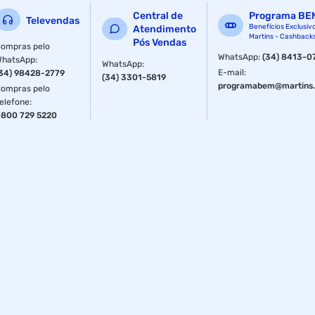
Central de
Programa BE
Televendas
Benefícios Exclusiv
Atendimento
Martins - Cashback
Pós Vendas
ompras pelo
WhatsApp
:
(34) 8413-0
WhatsApp
:
WhatsApp
:
E-mail
:
34) 98428-2779
(34) 3301-5819
programabem@martins.
ompras pelo
elefone
:
800 729 5220