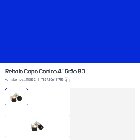
Rebolo Copo Conico 4" Grão 80
vemkitemba_110852
|
7899206181759