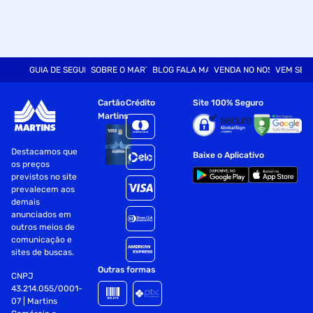
GUIA DE SEGURANÇA
SOBRE O MARTINS
BLOG FALA MART
VENDA NO NOSSO SITE
VEM SER
Cartão
Crédito
Site 100% Seguro
Martins
Destacamos que
Baixe o Aplicativo
os preços
previstos no site
prevalecem aos
demais
anunciados em
outros meios de
comunicação e
sites de buscas.
Outras formas
CNPJ
43.214.055/0001-
07 | Martins