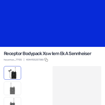
Receptor Bodypack Xsw Iem Ek A Sennheiser
hayamax_77135
|
4044155257380