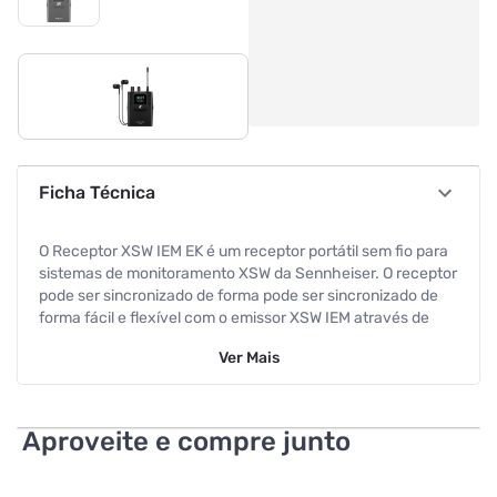
Ficha Técnica
O Receptor XSW IEM EK é um receptor portátil sem fio para
sistemas de monitoramento XSW da Sennheiser. O receptor
pode ser sincronizado de forma pode ser sincronizado de
forma fácil e flexível com o emissor XSW IEM através de
uma ligação por infravermelhos. Características
Ver
Mais
Dimensões: 95 x 70 x 26 mm Peso: 110 g Resposta
Frequência: 45 Hz a 15 kHz Outros
Aproveite e compre junto
Informação adicional:
Faixa de frequência: 476-500 MHz