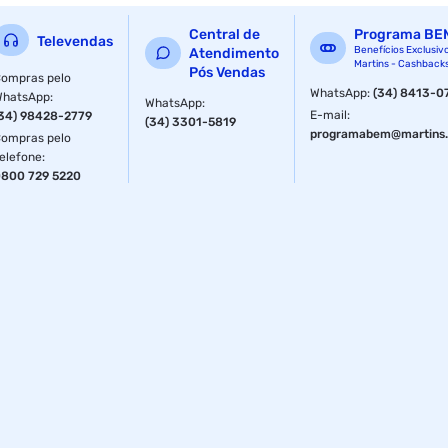
Modulação: Banda larga FM
Central de
Programa BE
Televendas
Benefícios Exclusiv
Atendimento
Martins - Cashback
Pós Vendas
ompras pelo
WhatsApp
:
(34) 8413-0
WhatsApp
:
WhatsApp
:
E-mail
:
34) 98428-2779
(34) 3301-5819
programabem@martins.
ompras pelo
elefone
:
800 729 5220