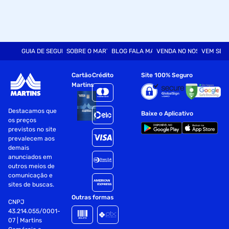
GUIA DE SEGURANÇA
SOBRE O MARTINS
BLOG FALA MART
VENDA NO NOSSO SITE
VEM SER
Cartão
Crédito
Site 100% Seguro
Martins
Destacamos que
Baixe o Aplicativo
os preços
previstos no site
prevalecem aos
demais
anunciados em
outros meios de
comunicação e
sites de buscas.
Outras formas
CNPJ
43.214.055/0001-
07 | Martins