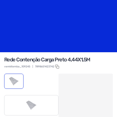
Rede Contenção Carga Preto 4,44X1,5M
vemkitemba_109245
|
7898651423742