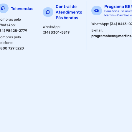
Central de
Programa BE
Televendas
Benefícios Exclusiv
Atendimento
Martins - Cashback
Pós Vendas
ompras pelo
WhatsApp
:
(34) 8413-0
WhatsApp
:
WhatsApp
:
E-mail
:
34) 98428-2779
(34) 3301-5819
programabem@martins.
ompras pelo
elefone
:
800 729 5220