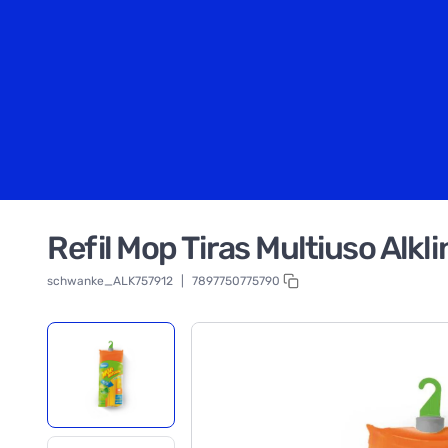
Refil Mop Tiras Multiuso Alkli
schwanke_ALK757912
|
7897750775790