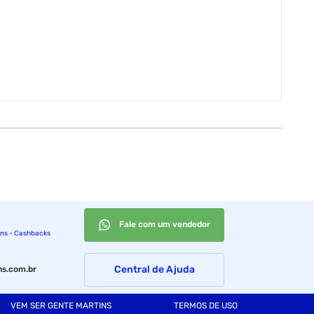
Fale com um vendedor
ins - Cashbacks
Central de Ajuda
s.com.br
VEM SER GENTE MARTINS
TERMOS DE USO