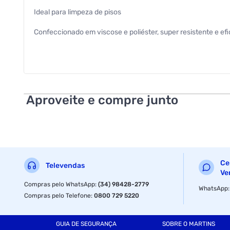
Ideal para limpeza de pisos
Confeccionado em viscose e poliéster, super resistente e e
Conteúdo da Embalagem: 1
Refil, não acompanha cabo..
Aproveite e compre junto
Ce
Televendas
Ve
Compras pelo WhatsApp
:
(34) 98428-2779
WhatsApp
Compras pelo Telefone
:
0800 729 5220
GUIA DE SEGURANÇA
SOBRE O MARTINS