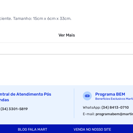
ficiente. Tamanho: 15cm x 6cm x 33cm.
Ver
Mais
ntral de Atendimento Pós
Programa BEM
Benefícios Exclusivos Mart
ndas
WhatsApp
:
(34) 8413-0710
:
(34) 3301-5819
E-mail
:
programabem@martin
BLOG FALA MART
VENDA NO NOSSO SITE