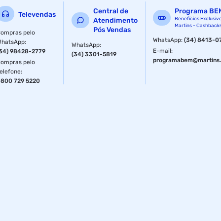
Central de
Programa BE
Televendas
Benefícios Exclusiv
Atendimento
Martins - Cashback
Pós Vendas
ompras pelo
WhatsApp
:
(34) 8413-0
WhatsApp
:
WhatsApp
:
E-mail
:
34) 98428-2779
(34) 3301-5819
programabem@martins.
ompras pelo
elefone
:
800 729 5220