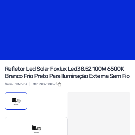
Refletor Led Solar Foxlux Led38.52 100W 6500K
Branco Frio Preto Para Iluminação Externa Sem Fio
foxlux_1759954
|
7898708928039