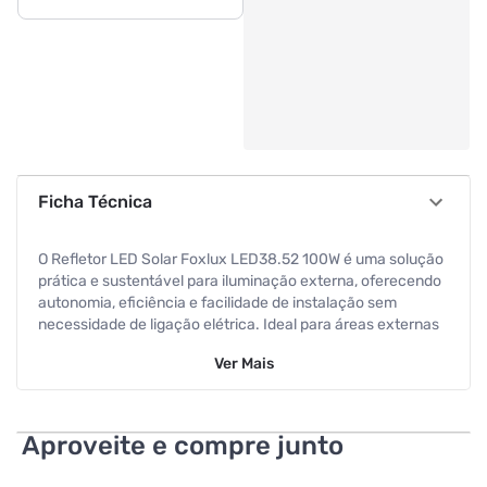
Ficha Técnica
O Refletor LED Solar Foxlux LED38.52 100W é uma solução
prática e sustentável para iluminação externa, oferecendo
autonomia, eficiência e facilidade de instalação sem
necessidade de ligação elétrica. Ideal para áreas externas
como jardins, garagens, pátios, corredores e fachadas,
Ver
Mais
proporciona iluminação clara e confiável com baixo custo
de operação. Equipado com tecnologia LED, emite luz
branca fria de 6500K, garantindo excelente visibilidade em
ambientes que exigem maior iluminação, como áreas de
Aproveite e compre junto
circulação e segurança. Sua potência de 100W oferece boa
intensidade luminosa para espaços externos residenciais e