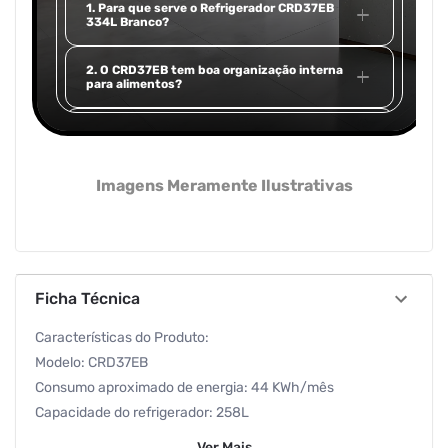
1. Para que serve o Refrigerador CRD37EB
334L Branco?
2. O CRD37EB tem boa organização interna
para alimentos?
3. O CRD37EB é adequado para ambientes com
espaço planejado?/h3>
Imagens Meramente Ilustrativas
4. Qual tecnologia ou material o CRD37EB
utiliza no isolamento?
5. Como é a durabilidade e conservação do
CRD37EB?
Ficha Técnica
Características do Produto:
Modelo: CRD37EB
Consumo aproximado de energia: 44 KWh/mês
Capacidade do refrigerador: 258L
Capacidade do freezer: 76L
Ver
Mais