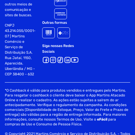
prédio ou transporte por escada quando oferecer risco para
outros meios de
comunicação e
o produto e entregadores.
sites de buscas.
Fornecedor: Whirlpool S.A
Especificações
Outras formas
CNPJ
43.214.055/0001-
07 | Martins
Armazenamento
334 L
Comércio e
Siga nossas Redes
Serviço de
Sociais
Distribuição S.A.
Rua Jataí, 1150,
Aparecida,
Uberlândia / MG -
CEP 38400 - 632
*O Cashback é válido para produtos vendidos e entregues pelo Martins.
Para resgatar o cashback o cliente deve baixar o App Martins Atacado
Online e realizar o cadastro. As ações estão sujeitas a saírem do ar
antecipadamente. Verifique o regulamento da campanha. As condições
comerciais (Disponibilidade de Estoque, Preço, Valor do Frete e Prazo de
entrega) são válidas para a região de entrega informada. Para maiores
informações, consulte nossos Termos de Uso. Visite o
eFácil
para
compras de Uso e Consumo de Pessoa Física.
© Copyright 2021 Martins Comércio e Serviço de Distribuição S.A. - Todos