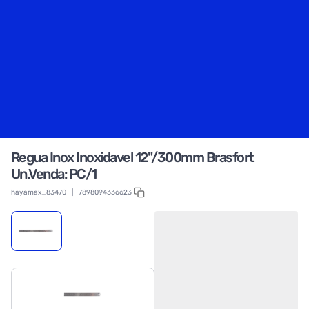
Regua Inox Inoxidavel 12"/300mm Brasfort
Un.Venda: PC/1
hayamax_83470
|
7898094336623