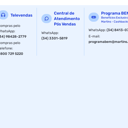
Central de
Programa BE
Televendas
Benefícios Exclusiv
Atendimento
Martins - Cashback
Pós Vendas
ompras pelo
WhatsApp
:
(34) 8413-0
WhatsApp
:
WhatsApp
:
E-mail
:
34) 98428-2779
(34) 3301-5819
programabem@martins.
ompras pelo
elefone
:
800 729 5220