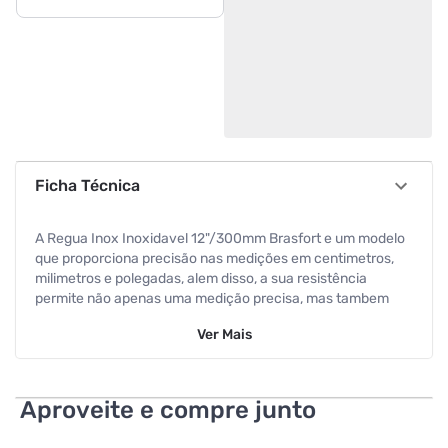
Ficha Técnica
A Regua Inox Inoxidavel 12"/300mm Brasfort e um modelo
que proporciona precisão nas medições em centimetros,
milimetros e polegadas, alem disso, a sua resistência
permite não apenas uma medição precisa, mas tambem
seu uso como apoio guia para ferramentas cortantes,
Ver
Mais
garantindo segurança e eficiência em suas tarefas.
Aproveite e compre junto