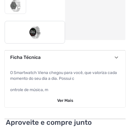
Ficha Técnica
O Smartwatch Viena chegou para você, que valoriza cada
momento do seu dia a dia. Possui c
ontrole de música, m
Ver
Mais
onitor cardíaco,
pedômetro, cronômetro e monitoramento de sono. Você
também pode monitorar a distância percorrida e calorias
Aproveite e compre junto
gastas com o modo esporte. Com A sua bateria dura até 20
dias, é a prova d'água e conta com alerta sedentarismo