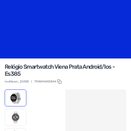
Relógio Smartwatch Viena Prata Android/Ios -
Es385
multilaser_ES385
|
7908414405844