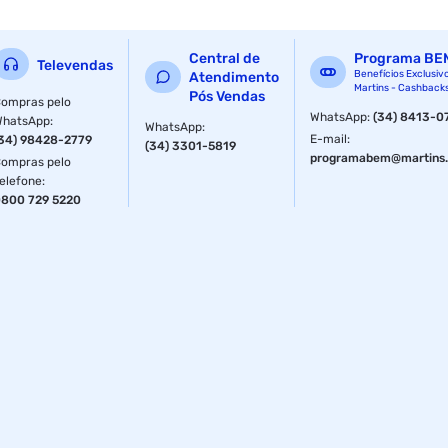
para melhorar sua rotina e dia a dia. Conta com Bluetooth
5.0 e é compatível com os apps Apple Saúde e Google Fit,
Central de
Programa BE
atém de possui um aplicativo exclusivo SW Atrio. Tela Full
Televendas
Benefícios Exclusiv
Atendimento
Touch e notificação e leitura de mensagem direto pelo
Martins - Cashback
Pós Vendas
relógio.
ompras pelo
WhatsApp
:
(34) 8413-0
WhatsApp
:
WhatsApp
:
*Imagens meramente ilustrativas.*
E-mail
:
34) 98428-2779
(34) 3301-5819
programabem@martins.
ompras pelo
Especificações
elefone
:
800 729 5220
Anatel
155362003111