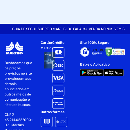
GUIA DE SEGURANÇA
SOBRE O MARTINS
BLOG FALA MART
VENDA NO NOSSO SITE
VEM SER
Cartão
Crédito
Site 100% Seguro
Martins
Destacamos que
Baixe o Aplicativo
os preços
previstos no site
prevalecem aos
demais
anunciados em
outros meios de
comunicação e
sites de buscas.
Outras formas
CNPJ
43.214.055/0001-
07 | Martins