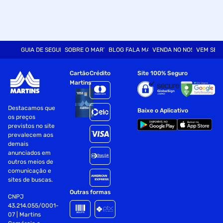
GUIA DE SEGURANÇA
SOBRE O MARTINS
BLOG FALA MART
VENDA NO NOSSO SITE
VEM SER
Cartão
Crédito
Site 100% Seguro
Martins
Destacamos que
Baixe o Aplicativo
os preços
previstos no site
prevalecem aos
demais
anunciados em
outros meios de
comunicação e
sites de buscas.
Outras formas
CNPJ
43.214.055/0001-
07 | Martins