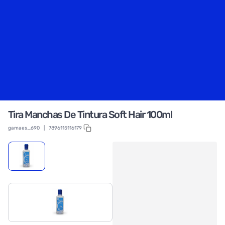
Tira Manchas De Tintura Soft Hair 100ml
gamaes_690
|
7896115116179