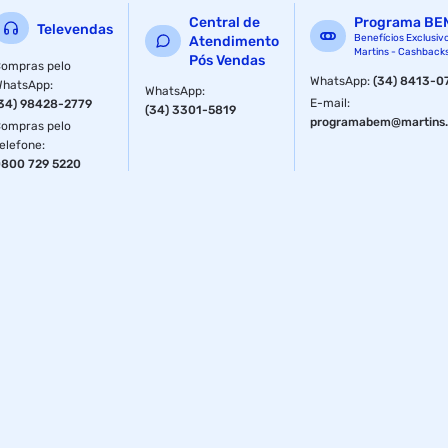
Central de
Programa BE
Televendas
Benefícios Exclusiv
Atendimento
Martins - Cashback
Pós Vendas
ompras pelo
WhatsApp
:
(34) 8413-0
WhatsApp
:
WhatsApp
:
E-mail
:
34) 98428-2779
(34) 3301-5819
programabem@martins.
ompras pelo
elefone
:
800 729 5220