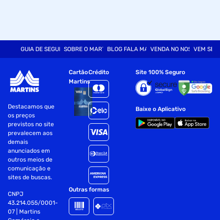
GUIA DE SEGURANÇA
SOBRE O MARTINS
BLOG FALA MART
VENDA NO NOSSO SITE
VEM SER
Cartão
Crédito
Site 100% Seguro
Martins
Destacamos que
Baixe o Aplicativo
os preços
previstos no site
prevalecem aos
demais
anunciados em
outros meios de
comunicação e
sites de buscas.
Outras formas
CNPJ
43.214.055/0001-
07 | Martins