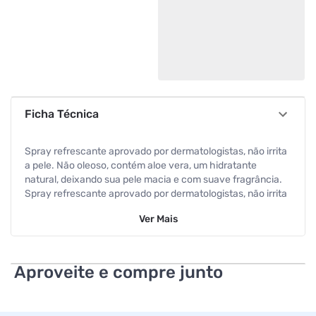
Ficha Técnica
Spray refrescante aprovado por dermatologistas, não irrita
a pele. Não oleoso, contém aloe vera, um hidratante
natural, deixando sua pele macia e com suave fragrância.
Spray refrescante aprovado por dermatologistas, não irrita
a pele Não oleoso, contém aloe vera, um hidratante natural,
Ver
Mais
deixando sua pele macia e com suave fragrância
Desenvolvido para repelir mosquitos, pernilongos,
borrachudos e muriçocas Para todos os tipos de pele. Uses
sem moderação
Aproveite e compre junto