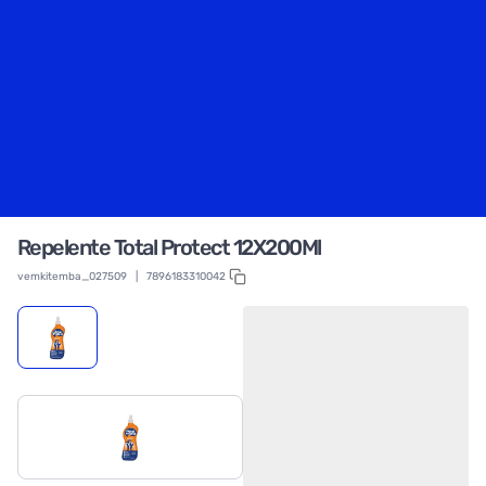
Repelente Total Protect 12X200Ml
vemkitemba_027509
|
7896183310042