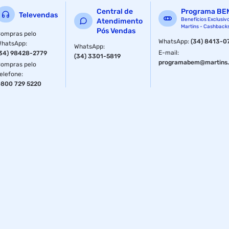
Central de
Programa BE
Televendas
Benefícios Exclusiv
Atendimento
Martins - Cashback
Pós Vendas
ompras pelo
WhatsApp
:
(34) 8413-0
WhatsApp
:
WhatsApp
:
E-mail
:
34) 98428-2779
(34) 3301-5819
programabem@martins.
ompras pelo
elefone
:
800 729 5220