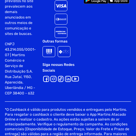
previstos no site
Fornecedor: SC Johnson
prevalecem aos
demais
Especificações
anunciados em
outros meios de
Volume
100 ml
comunicação e
sites de buscas.
Outras formas
Departamento
Saúde
CNPJ
43.214.055/0001-
07 | Martins
Sessão
Repelente
Comércio e
Siga nossas Redes
Serviço de
Sociais
Distribuição S.A.
Tipo
Spray
Rua Jataí, 1150,
Aparecida,
Uberlândia / MG -
CEP 38400 - 632
*O Cashback é válido para produtos vendidos e entregues pelo Martins.
Para resgatar o cashback o cliente deve baixar o App Martins Atacado
Online e realizar o cadastro. As ações estão sujeitas a saírem do ar
antecipadamente. Verifique o regulamento da campanha. As condições
comerciais (Disponibilidade de Estoque, Preço, Valor do Frete e Prazo de
entrega) são válidas para a região de entrega informada. Para maiores