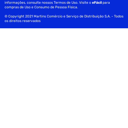
informações, consulte nossos Termos de Uso. Visite o
eFácil
para
compras de Uso e Consumo de Pessoa Física.
© Copyright 2021 Martins Comércio e Serviço de Distribuição S.A. - Todos
os direitos reservados