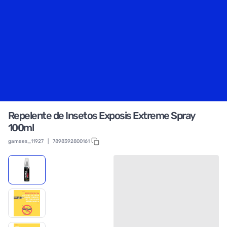
Repelente de Insetos Exposis Extreme Spray
100ml
gamaes_11927
|
7898392800161