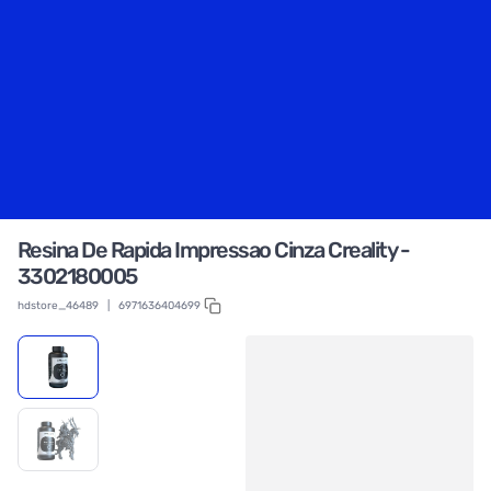
Resina De Rapida Impressao Cinza Creality -
3302180005
hdstore_46489
|
6971636404699