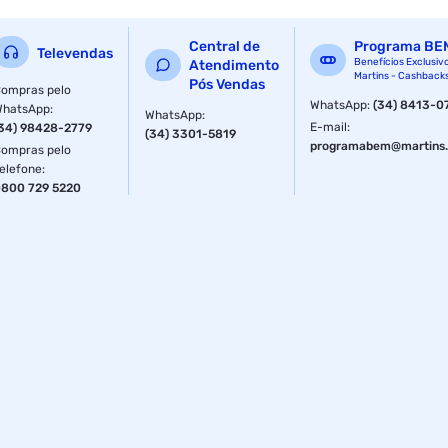
pacote seguro e protegido.
Central de
Programa BE
Televendas
cor : cinza
Benefícios Exclusiv
Atendimento
Martins - Cashback
Pós Vendas
ompras pelo
garantia com o fabricante : 6 meses
WhatsApp
:
(34) 8413-0
WhatsApp
:
WhatsApp
:
E-mail
:
34) 98428-2779
(34) 3301-5819
embalagem : plastico
programabem@martins.
ompras pelo
elefone
:
diametro : nao se aplica
800 729 5220
tipos : resina de rapida impressao
peso : 1kg
dimensao da embalagem (a / p / l) : 225.0mm / 100.0mm /
100.0mm
ean : 6971636404699
ncm : 39100030
peso do produto com embalagem : 1.2kg