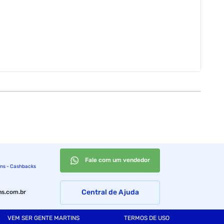
Fale com um vendedor
ins - Cashbacks
Central de Ajuda
s.com.br
VEM SER GENTE MARTINS
TERMOS DE USO