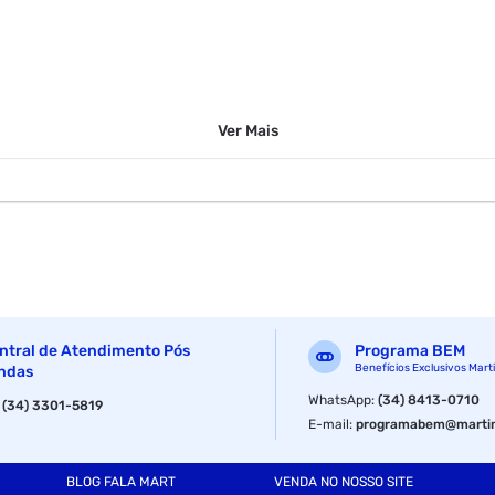
Ver
Mais
ntral de Atendimento Pós
Programa BEM
Benefícios Exclusivos Mart
ndas
WhatsApp
:
(34) 8413-0710
:
(34) 3301-5819
E-mail
:
programabem@martin
BLOG FALA MART
VENDA NO NOSSO SITE