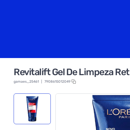
Revitalift Gel De Limpeza Ret
gamaes_25461
|
7908615012049