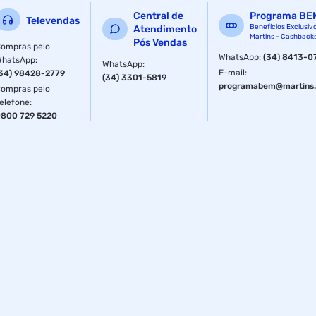
Central de
Programa BE
Televendas
Benefícios Exclusiv
Atendimento
Martins - Cashback
Pós Vendas
ompras pelo
WhatsApp
:
(34) 8413-0
WhatsApp
:
WhatsApp
:
E-mail
:
34) 98428-2779
(34) 3301-5819
programabem@martins.
ompras pelo
elefone
:
800 729 5220