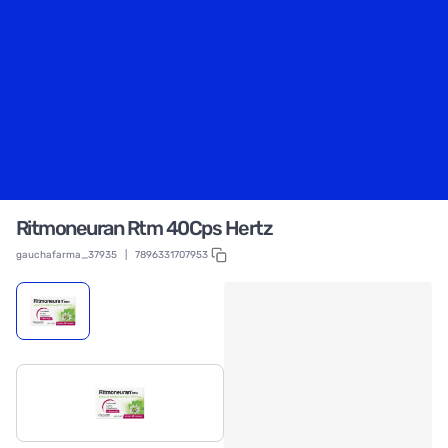
Ritmoneuran Rtm 40Cps Hertz
gauchafarma_37935
|
7896331707953