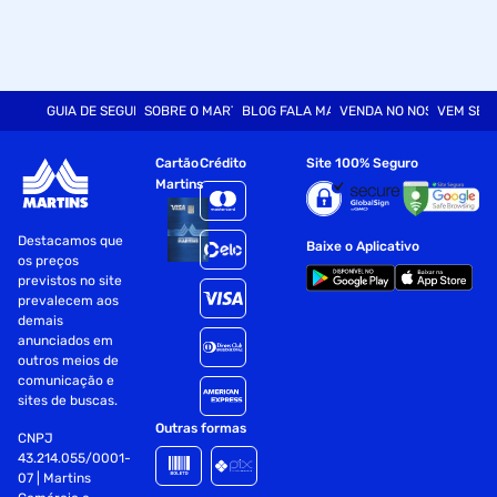
GUIA DE SEGURANÇA
SOBRE O MARTINS
BLOG FALA MART
VENDA NO NOSSO SITE
VEM SER
Cartão
Crédito
Site 100% Seguro
Martins
Destacamos que
Baixe o Aplicativo
os preços
previstos no site
prevalecem aos
demais
anunciados em
outros meios de
comunicação e
sites de buscas.
Outras formas
CNPJ
43.214.055/0001-
07 | Martins