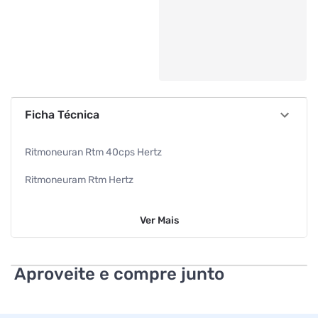
Ficha Técnica
Ritmoneuran Rtm 40cps Hertz
Ritmoneuram Rtm Hertz
Ansiolitico Simples
Ver
Mais
Passiflora 40cpm
182,93mg 40cpm
Aproveite e compre junto
Kley Hertz