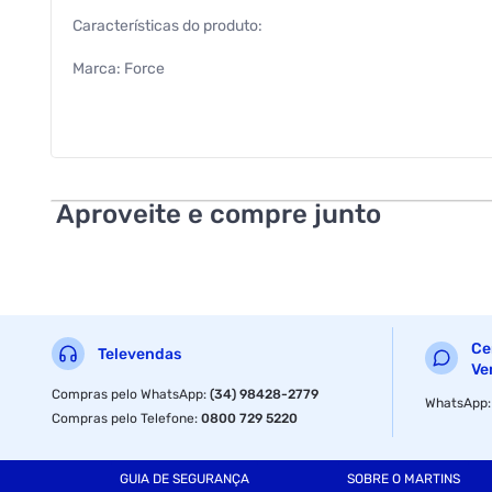
Características do produto:
Marca: Force
Modelo: Roda
Tipo: Pneu
Compatibilidade/ Encaixe: Carrinhos Maestro e Fisher
Aproveite e compre junto
Especificações Técnicas:
Alta absorção de impacto
4 vezes mais durável que pneus de câmara de ar
Ce
Televendas
Encaixa nos Carrinhos Maestro e Fisher
Ve
Compras pelo WhatsApp
:
(34) 98428-2779
WhatsApp
Capacidade de resistência de até 150kg
Compras pelo Telefone
:
0800 729 5220
Bitola do eixo: 3/4 polegadas ou 19mm
GUIA DE SEGURANÇA
SOBRE O MARTINS