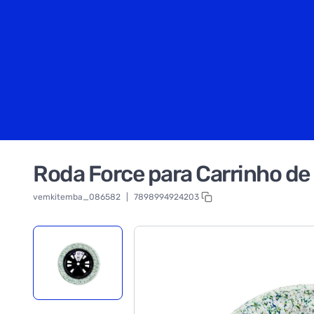
Roda Force para Carrinho d
vemkitemba_086582
|
7898994924203