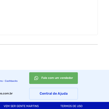
Fale com um vendedor
ins - Cashbacks
Central de Ajuda
s.com.br
VEM SER GENTE MARTINS
TERMOS DE USO