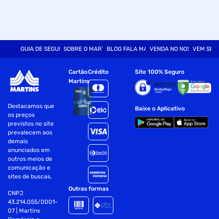
GUIA DE SEGURANÇA
SOBRE O MARTINS
BLOG FALA MART
VENDA NO NOSSO SITE
VEM SER
Cartão
Crédito
Site 100% Seguro
Martins
Destacamos que
Baixe o Aplicativo
os preços
previstos no site
prevalecem aos
demais
anunciados em
outros meios de
comunicação e
sites de buscas.
Outras formas
CNPJ
43.214.055/0001-
07 | Martins