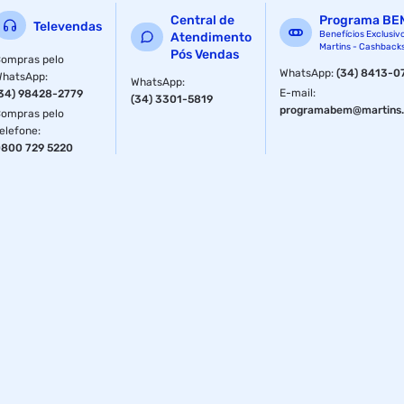
Central de
Programa BE
Televendas
Benefícios Exclusiv
Atendimento
Martins - Cashback
Pós Vendas
ompras pelo
WhatsApp
:
(34) 8413-0
WhatsApp
:
WhatsApp
:
E-mail
:
34) 98428-2779
(34) 3301-5819
programabem@martins.
ompras pelo
elefone
:
800 729 5220