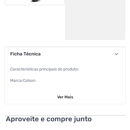
Ficha Técnica
Características principais do produto:
Marca:Colson
Modelo:Base Giratória
Ver
Mais
Segmento:Rodízio
Informações Adicionais do Produto:
Aproveite e compre junto
Resistente à corrosão, boa mobilidade, baixo ruído, maciez