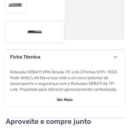
Ficha Técnica
Roteador ER8411 VPN Omada TP-Link 2 Portas SFP+ 10GE
Multi-WAN/LAN Eleve sua rede a um novo patamar de
desempenho e segurança com o Roteador ER8411 da TP-
Link. Projetado para oferecer gerenciamento centralizado,
alta velocidade de conectividade e segurança robusta, o
Ver
Mais
ER8411 é a solução ideal para empresas que buscam
eficiência e confiabilidade. Com acesso em nuvem e o
aplicativo Omada, gerencie sua rede de qualquer lugar, a
qualquer hora. Controle total na palma da sua mão,
Aproveite e compre junto
garantindo que sua rede esteja sempre otimizada e segura,