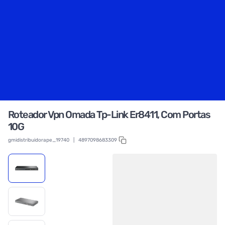
Roteador Vpn Omada Tp-Link Er8411, Com Portas
10G
gmidistribuidorape_19740
|
4897098683309