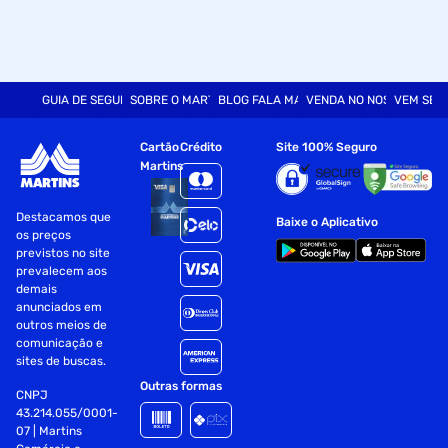
GUIA DE SEGURANÇA
SOBRE O MARTINS
BLOG FALA MART
VENDA NO NOSSO SITE
VEM SER
Cartão
Crédito
Site 100% Seguro
Martins
Destacamos que
Baixe o Aplicativo
os preços
previstos no site
prevalecem aos
demais
anunciados em
outros meios de
comunicação e
sites de buscas.
Outras formas
CNPJ
43.214.055/0001-
07 | Martins