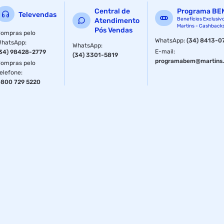
Central de
Programa BE
Televendas
Benefícios Exclusiv
Atendimento
Martins - Cashback
Pós Vendas
ompras pelo
WhatsApp
:
(34) 8413-0
WhatsApp
:
WhatsApp
:
E-mail
:
34) 98428-2779
(34) 3301-5819
programabem@martins.
ompras pelo
elefone
:
800 729 5220