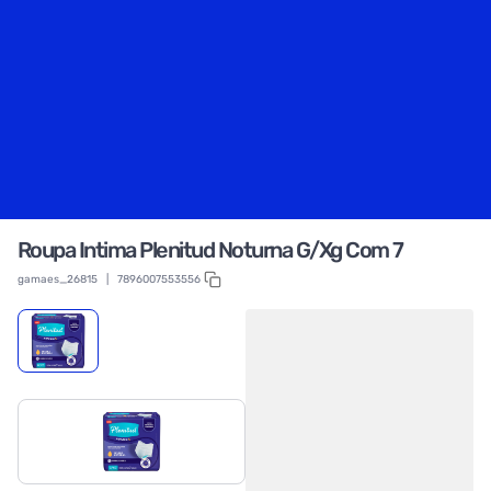
Roupa Intima Plenitud Noturna G/Xg Com 7
gamaes_26815
|
7896007553556