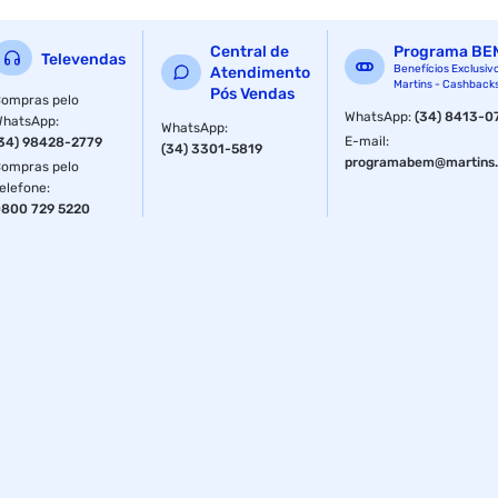
Central de
Programa BE
Televendas
Benefícios Exclusiv
Atendimento
Martins - Cashback
Pós Vendas
ompras pelo
WhatsApp
:
(34) 8413-0
WhatsApp
:
WhatsApp
:
E-mail
:
34) 98428-2779
(34) 3301-5819
programabem@martins.
ompras pelo
elefone
:
800 729 5220