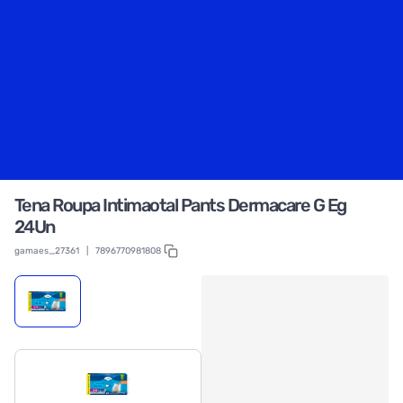
Tena Roupa Intimaotal Pants Dermacare G Eg
24Un
gamaes_27361
|
7896770981808