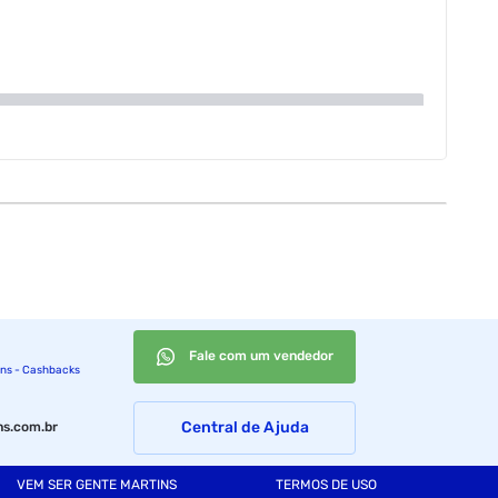
Fale com um vendedor
ins - Cashbacks
Central de Ajuda
s.com.br
VEM SER GENTE MARTINS
TERMOS DE USO