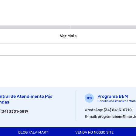
800 ml
Ver
Mais
Refil
ntral de Atendimento Pós
Programa BEM
Benefícios Exclusivos Mart
ndas
WhatsApp
:
(34) 8413-0710
:
(34) 3301-5819
E-mail
:
programabem@martin
BLOG FALA MART
VENDA NO NOSSO SITE