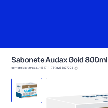
Sabonete Audax Gold 800ml 
comercialalvorada_11547
|
7898255677206