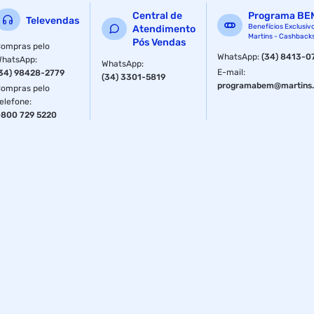
Central de
Programa BE
Televendas
Benefícios Exclusiv
Atendimento
Martins - Cashback
Pós Vendas
ompras pelo
WhatsApp
:
(34) 8413-0
WhatsApp
:
WhatsApp
:
E-mail
:
34) 98428-2779
(34) 3301-5819
programabem@martins.
ompras pelo
elefone
:
800 729 5220