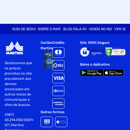
GUIA DE SEGURANÇA
SOBRE O MARTINS
BLOG FALA MART
VENDA NO NOSSO SITE
VEM SER
Cartão
Crédito
Site 100% Seguro
Martins
Destacamos que
Baixe o Aplicativo
os preços
previstos no site
prevalecem aos
demais
anunciados em
outros meios de
comunicação e
sites de buscas.
Outras formas
CNPJ
43.214.055/0001-
07 | Martins