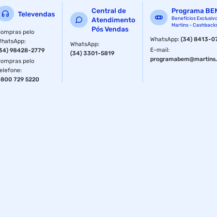
Central de
Programa BE
Televendas
Benefícios Exclusiv
Atendimento
Martins - Cashback
Pós Vendas
ompras pelo
WhatsApp
:
(34) 8413-0
WhatsApp
:
WhatsApp
:
E-mail
:
34) 98428-2779
(34) 3301-5819
programabem@martins.
ompras pelo
elefone
:
800 729 5220