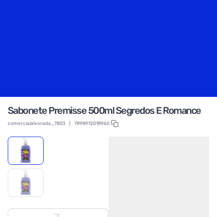
Sabonete Premisse 500ml Segredos E Romance
comercialalvorada_7803
|
7898912018960