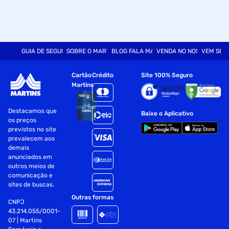
GUIA DE SEGURANÇA
SOBRE O MARTINS
BLOG FALA MART
VENDA NO NOSSO SITE
VEM SER
Cartão
Crédito
Site 100% Seguro
Martins
Destacamos que
Baixe o Aplicativo
os preços
previstos no site
prevalecem aos
demais
anunciados em
outros meios de
comunicação e
sites de buscas.
Outras formas
CNPJ
43.214.055/0001-
07 | Martins