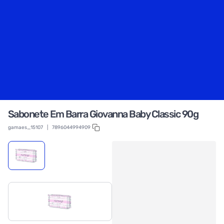
Sabonete Em Barra Giovanna Baby Classic 90g
gamaes_15107
|
7896044994909