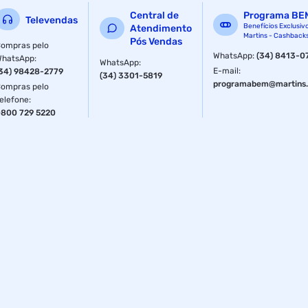
Central de
Programa BE
Televendas
Benefícios Exclusiv
Atendimento
Martins - Cashback
Pós Vendas
ompras pelo
WhatsApp
:
(34) 8413-0
WhatsApp
:
WhatsApp
:
E-mail
:
34) 98428-2779
(34) 3301-5819
programabem@martins.
ompras pelo
elefone
:
800 729 5220