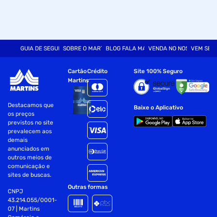
GUIA DE SEGURANÇA
SOBRE O MARTINS
BLOG FALA MART
VENDA NO NOSSO SITE
VEM SER
Cartão
Crédito
Site 100% Seguro
Martins
Destacamos que
Baixe o Aplicativo
os preços
previstos no site
prevalecem aos
demais
anunciados em
outros meios de
comunicação e
sites de buscas.
Outras formas
CNPJ
43.214.055/0001-
07 | Martins