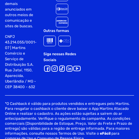
demais
anunciados em
outros meios de
comunicação e
sites de buscas.
Outras formas
CNPJ
43.214.055/0001-
07 | Martins
Comércio e
Siga nossas Redes
Serviço de
Sociais
Distribuição S.A.
Rua Jataí, 1150,
Aparecida,
Uberlândia / MG -
CEP 38400 - 632
*O Cashback é válido para produtos vendidos e entregues pelo Martins.
Para resgatar o cashback o cliente deve baixar o App Martins Atacado
Online e realizar o cadastro. As ações estão sujeitas a saírem do ar
antecipadamente. Verifique o regulamento da campanha. As condições
comerciais (Disponibilidade de Estoque, Preço, Valor do Frete e Prazo de
entrega) são válidas para a região de entrega informada. Para maiores
informações, consulte nossos Termos de Uso. Visite o
eFácil
para
compras de Uso e Consumo de Pessoa Física.