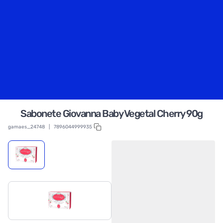
Sabonete Giovanna Baby Vegetal Cherry 90g
gamaes_24748
|
7896044999935