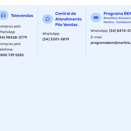
Central de
Programa BE
Televendas
Benefícios Exclusiv
Atendimento
Martins - Cashback
Pós Vendas
ompras pelo
WhatsApp
:
(34) 8413-0
WhatsApp
:
WhatsApp
:
E-mail
:
34) 98428-2779
(34) 3301-5819
programabem@martins.
ompras pelo
elefone
:
800 729 5220