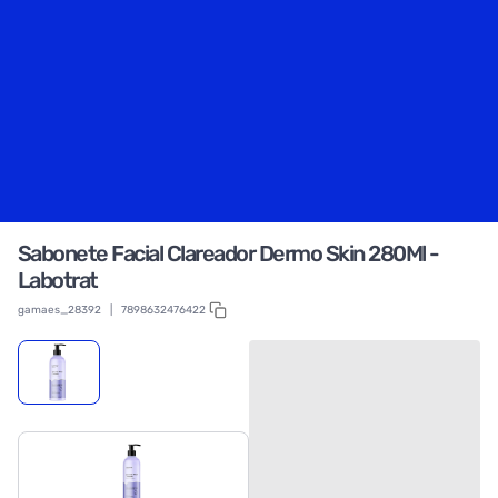
Sabonete Facial Clareador Dermo Skin 280Ml -
Labotrat
gamaes_28392
|
7898632476422