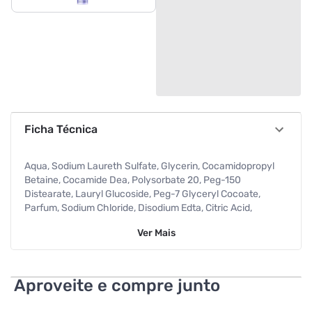
Ficha Técnica
Aqua, Sodium Laureth Sulfate, Glycerin, Cocamidopropyl
Betaine, Cocamide Dea, Polysorbate 20, Peg-150
Distearate, Lauryl Glucoside, Peg-7 Glyceryl Cocoate,
Parfum, Sodium Chloride, Disodium Edta, Citric Acid,
Tranexamic Acid, Niacinamide, Methylchloroisothiazolinone
Ver
Mais
(and) Methylisothiazolinone, Cystoseira Tamariscifolia
Extract, Phenoxyethanol.
Aproveite e compre junto