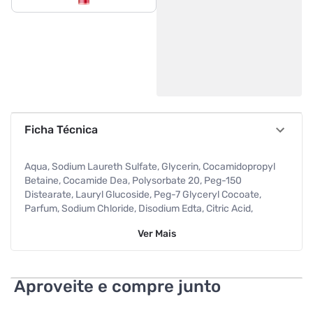
Ficha Técnica
Aqua, Sodium Laureth Sulfate, Glycerin, Cocamidopropyl
Betaine, Cocamide Dea, Polysorbate 20, Peg-150
Distearate, Lauryl Glucoside, Peg-7 Glyceryl Cocoate,
Parfum, Sodium Chloride, Disodium Edta, Citric Acid,
Tranexamic Acid, Niacinamide, Methylchloroisothiazolinone
Ver
Mais
(and) Methylisothiazolinone, Cystoseira Tamariscifolia
Extract, Phenoxyethanol.
Aproveite e compre junto