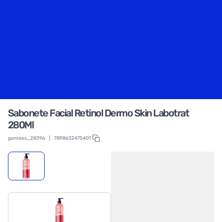
Sabonete Facial Retinol Dermo Skin Labotrat
280Ml
gamaes_28396
|
7898632475401