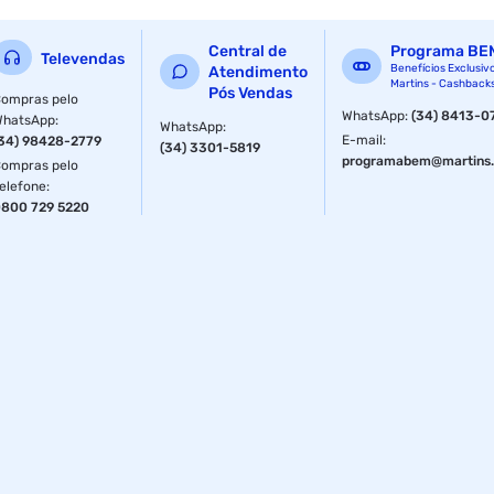
Central de
Programa BE
Televendas
Benefícios Exclusiv
Atendimento
Martins - Cashback
Pós Vendas
ompras pelo
WhatsApp
:
(34) 8413-0
WhatsApp
:
WhatsApp
:
E-mail
:
34) 98428-2779
(34) 3301-5819
programabem@martins.
ompras pelo
elefone
:
800 729 5220