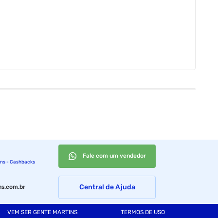
Fale com um vendedor
ins - Cashbacks
Central de Ajuda
s.com.br
VEM SER GENTE MARTINS
TERMOS DE USO