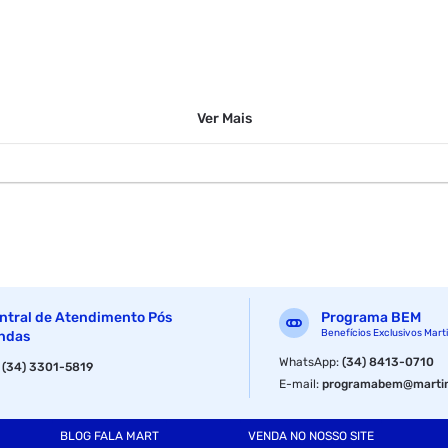
Ver
Mais
ntral de Atendimento Pós
Programa BEM
Benefícios Exclusivos Mart
ndas
WhatsApp
:
(34) 8413-0710
:
(34) 3301-5819
E-mail
:
programabem@martin
BLOG FALA MART
VENDA NO NOSSO SITE