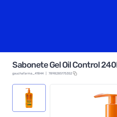
Sabonete Gel Oil Control 240M
gauchafarma_41844
|
7898285175352