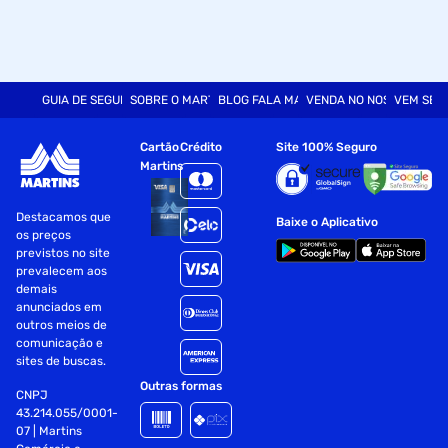
GUIA DE SEGURANÇA
SOBRE O MARTINS
BLOG FALA MART
VENDA NO NOSSO SITE
VEM SER
Cartão
Crédito
Site 100% Seguro
Martins
Destacamos que
Baixe o Aplicativo
os preços
previstos no site
prevalecem aos
demais
anunciados em
outros meios de
comunicação e
sites de buscas.
Outras formas
CNPJ
43.214.055/0001-
07 | Martins