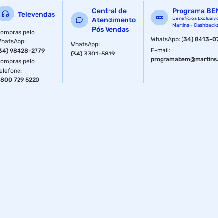
Central de
Programa BE
Televendas
Benefícios Exclusiv
Atendimento
Martins - Cashback
Pós Vendas
ompras pelo
WhatsApp
:
(34) 8413-0
WhatsApp
:
WhatsApp
:
E-mail
:
34) 98428-2779
(34) 3301-5819
programabem@martins.
ompras pelo
elefone
:
800 729 5220