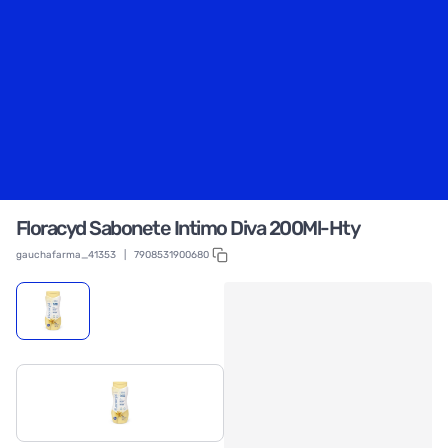
Floracyd Sabonete Intimo Diva 200Ml-Hty
gauchafarma_41353
|
7908531900680