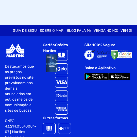
Precauções:
Evitar Contato com Olhos e Mucosas
Não Usar Sobre Pele Irritada ou Lesionada
GUIA DE SEGURANÇA
SOBRE O MARTINS
BLOG FALA MART
VENDA NO NOSSO SITE
VEM SER
Em Caso de Irritação, Suspender o Uso
Cartão
Crédito
Site 100% Seguro
Conservar em Local Fresco, Seco e ao Abrigo da Luz
Martins
Uso Externo
Destacamos que
Baixe o Aplicativo
os preços
Manter Fora do Alcance de Crianças e Animais
previstos no site
prevalecem aos
Fornecedor: Labotrat Dis Prod Hig Pes Cos Ltda
demais
Especificações
anunciados em
outros meios de
comunicação e
Textura
Líquido
sites de buscas.
Outras formas
CNPJ
Volume
190ml
43.214.055/0001-
07 | Martins