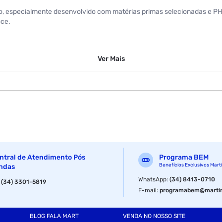
, especialmente desenvolvido com matérias primas selecionadas e PH n
oce.
Ver
Mais
alcance de crianças e animais Leia atentamente as instruções do rótul
s
ntral de Atendimento Pós
Programa BEM
Benefícios Exclusivos Mart
ndas
WhatsApp
:
(34) 8413-0710
:
(34) 3301-5819
E-mail
:
programabem@martin
BLOG FALA MART
VENDA NO NOSSO SITE