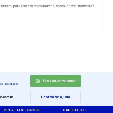
eutro, para uso em restaurantes, bares, hotéis, banheiros
o ates do uso
Fale com um vendedor
ins - Cashbacks
Central de Ajuda
s.com.br
VEM SER GENTE MARTINS
TERMOS DE USO