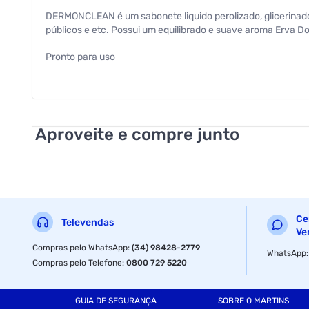
DERMONCLEAN é um sabonete liquido perolizado, glicerinado
públicos e etc. Possui um equilibrado e suave aroma Erva D
Pronto para uso
Utilizar em saboneteira com reservatório. Mantenha fora do 
Uso institucional Não misturar com outros produtos químico
Aproveite e compre junto
Manter o produto em sua embalagem original
Ce
Televendas
Ve
Compras pelo WhatsApp
:
(34) 98428-2779
WhatsApp
Compras pelo Telefone
:
0800 729 5220
GUIA DE SEGURANÇA
SOBRE O MARTINS