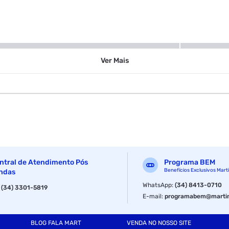
Higiene
Ver
Mais
ntral de Atendimento Pós
Programa BEM
Benefícios Exclusivos Mart
ndas
WhatsApp
:
(34) 8413-0710
:
(34) 3301-5819
E-mail
:
programabem@martin
BLOG FALA MART
VENDA NO NOSSO SITE