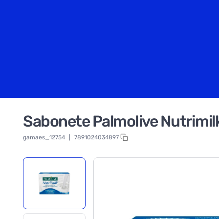
Sabonete Palmolive Nutrimil
gamaes_12754
|
7891024034897