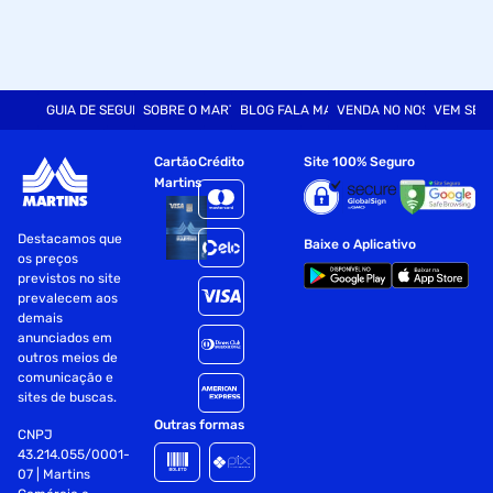
GUIA DE SEGURANÇA
SOBRE O MARTINS
BLOG FALA MART
VENDA NO NOSSO SITE
VEM SER
Cartão
Crédito
Site 100% Seguro
Martins
Destacamos que
Baixe o Aplicativo
os preços
previstos no site
prevalecem aos
demais
anunciados em
outros meios de
comunicação e
sites de buscas.
Outras formas
CNPJ
43.214.055/0001-
07 | Martins