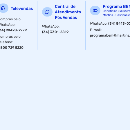
Central de
Programa BE
Televendas
Benefícios Exclusiv
Atendimento
Martins - Cashback
Pós Vendas
ompras pelo
WhatsApp
:
(34) 8413-0
WhatsApp
:
WhatsApp
:
E-mail
:
34) 98428-2779
(34) 3301-5819
programabem@martins.
ompras pelo
elefone
:
800 729 5220