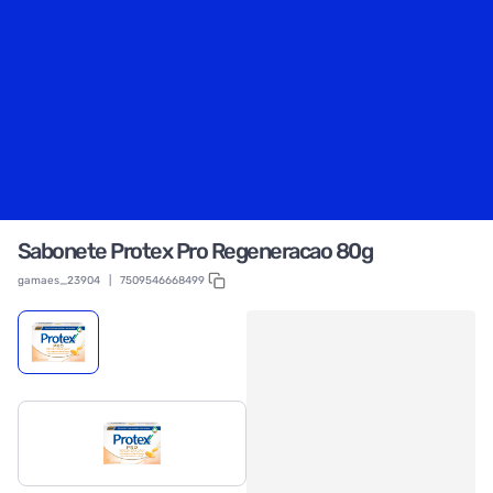
Sabonete Protex Pro Regeneracao 80g
gamaes_23904
|
7509546668499