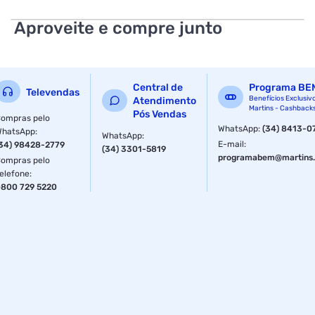
Aproveite e compre junto
Central de
Programa BE
Televendas
Benefícios Exclusiv
Atendimento
Martins - Cashback
Pós Vendas
ompras pelo
WhatsApp
:
(34) 8413-0
WhatsApp
:
WhatsApp
:
E-mail
:
34) 98428-2779
(34) 3301-5819
programabem@martins.
ompras pelo
elefone
:
800 729 5220