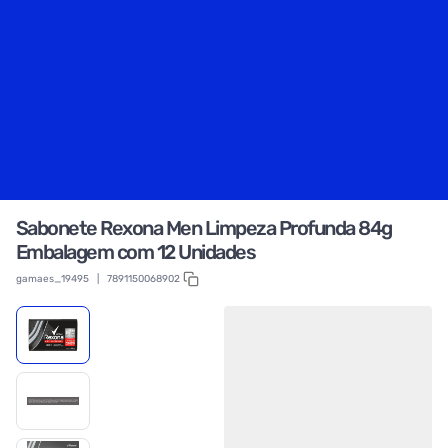
Sabonete Rexona Men Limpeza Profunda 84g
Embalagem com 12 Unidades
gamaes_19495
|
7891150068902